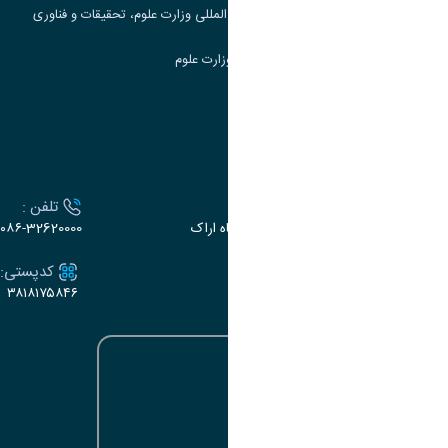
مرکز مطالعات و همکاری های علمی بین المللی وزارت علوم، تحقیقات و فناوری
سامانه دریافت و پاسخگویی به شکایات وزارت علوم
سامانه سخا وزارت علوم
ارتباط با دانشگاه
آدرس :
تلفن :
اراک، میدان بسیج، بلوار سردشت، دانشگاه اراک
۰۸۶-32620000
ایمیل:
کدپستی:
۳۸۱۸۱۷۵۸۴۶
e-dabir@araku.ac.ir