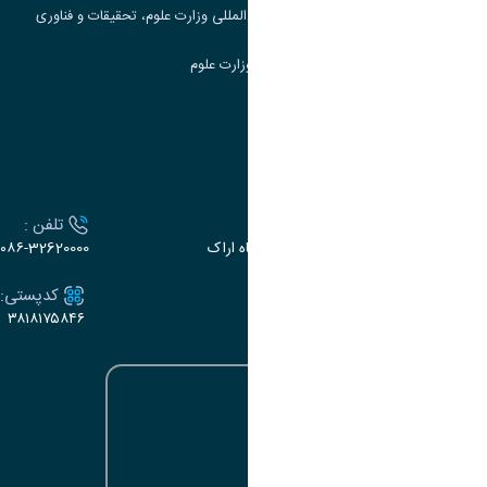
مرکز مطالعات و همکاری های علمی بین المللی وزارت علوم، تحقیقات و فناوری
سامانه دریافت و پاسخگویی به شکایات وزارت علوم
سامانه سخا وزارت علوم
ارتباط با دانشگاه
آدرس :
تلفن :
اراک، میدان بسیج، بلوار سردشت، دانشگاه اراک
۰۸۶-32620000
ایمیل:
کدپستی:
۳۸۱۸۱۷۵۸۴۶
e-dabir@araku.ac.ir