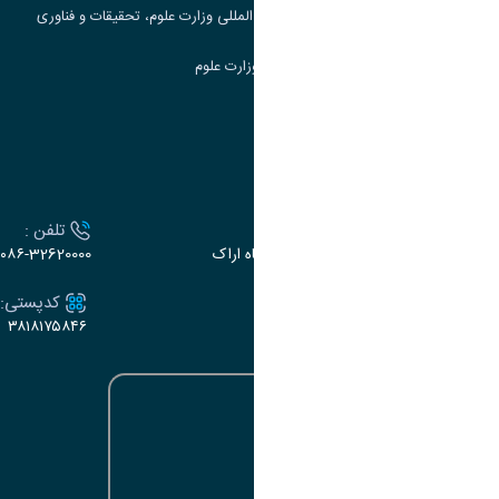
مرکز مطالعات و همکاری های علمی بین المللی وزارت علوم، تحقیقات و فناوری
سامانه دریافت و پاسخگویی به شکایات وزارت علوم
سامانه سخا وزارت علوم
ارتباط با دانشگاه
آدرس :
تلفن :
اراک، میدان بسیج، بلوار سردشت، دانشگاه اراک
۰۸۶-32620000
ایمیل:
کدپستی:
۳۸۱۸۱۷۵۸۴۶
e-dabir@araku.ac.ir