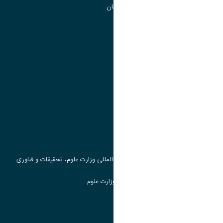
گروه جذب و هدایت استعداد های درخشان
تقویم آموزشی
پیوند ها
وزارت علوم، تحقیقات و فناوری
پرتال دانشجویی صندوق رفاه
جست و جوی کتاب
مرکز مطالعات و همکاری های علمی بین المللی وزارت علوم، تحقیقات و فناوری
سامانه دریافت و پاسخگویی به شکایات وزارت علوم
سامانه سخا وزارت علوم