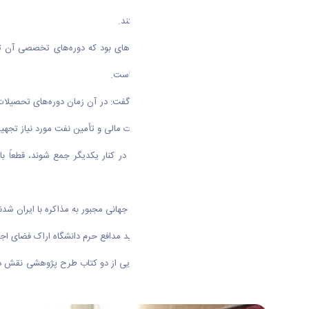
تأمین و برطرف کردن آن گام برمی‌داشتند
.
وی تصریح کرد: علم فیزیک جزو رشته‌های بود که دوره‌های تخصصی آن تا
برنامه‌ریزی انقلاب فرهنگی در سال ۶۲ است
.
اروپایی‌ها نیز برای برطرف کردن مشکلات مالی و تأمین نفت مورد نیاز تجهیزا
عباسی گفت: وقتی علما بدون حسادت در کنار یکدیگر جمع شوند، قطعاً با
افتخارآفرینی کنند
.
وی ادامه داد: قبل از سال ۹۲ قدرت‌های جهانی مجبور به مذاکره با ایران شدند، زیرا ایران به عنوان یک قدرت نوظهور به قدرت منطقه تبدیل شده بود، همه این‌ها به سبب تلاش و مجاهدت همین جوانان در عرصه‌های مختلف است
در ادامه فرزند شهید علیرضا بابایی شهید مدافع حرم دانشگاه اراک فضای اجل
رو نمایی از تمبر یادبود اجلاسیه و رونمایی از دو کتاب طرح پژوهشی نقش 
می شد.