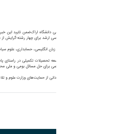
دکتر ذوالفقاری در گفتگو با روابط عمومی دانشگاه اراک‌ضمن تایید این 
قطعی پذیرش دانشجو در مقطع کارشناسی ارشد برای چهار رشته-گرایش از 
وی افزود: «این رشته‌ها شامل مترجمی زبان انگلیسی، حسابداری، علوم سی
دکتر ذوالفقاری با تأکید بر اهمیت توسعه تحصیلات تکمیلی در راستای پ
فراهم‌سازی بسترهای پژوهشی و تخصصی برای حل مسائل بومی و ملی مح
رئیس دانشگاه اراک در پایان ضمن قدردانی از حمایت‌های وزارت علوم و تلاش
اشتراک گذاری