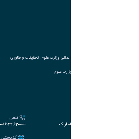
پیوند ها
وزارت علوم، تحقیقات و فناوری
پرتال دانشجویی صندوق رفاه
جست و جوی کتاب
مرکز مطالعات و همکاری های علمی بین المللی وزارت علوم، تحقیقات و فناوری
سامانه دریافت و پاسخگویی به شکایات وزارت علوم
سامانه سخا وزارت علوم
ارتباط با دانشگاه
آدرس :
تلفن :
اراک، میدان بسیج، بلوار سردشت، دانشگاه اراک
۰۸۶-32620000
ایمیل:
کدپستی: