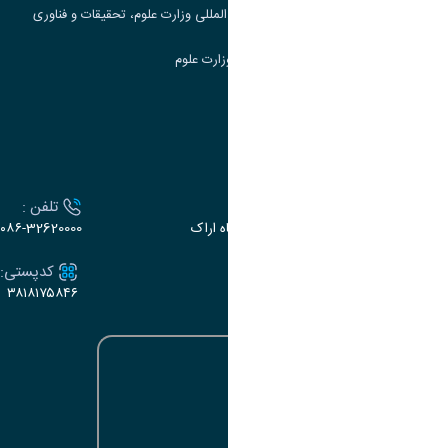
مرکز مطالعات و همکاری های علمی بین المللی وزارت علوم، تحقیقات و فناوری
سامانه دریافت و پاسخگویی به شکایات وزارت علوم
سامانه سخا وزارت علوم
ارتباط با دانشگاه
آدرس :
تلفن :
اراک، میدان بسیج، بلوار سردشت، دانشگاه اراک
۰۸۶-32620000
ایمیل:
کدپستی:
۳۸۱۸۱۷۵۸۴۶
e-dabir@araku.ac.ir