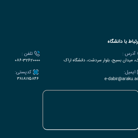
رتباط با دانشگاه
آدرس :
تلفن :
ک، میدان بسیج، بلوار سردشت، دانشگاه اراک
۰۸۶-32620000
ایمیل:
کدپستی:
۳۸۱۸۱۷۵۸۴۶
e-dabir@araku.ac