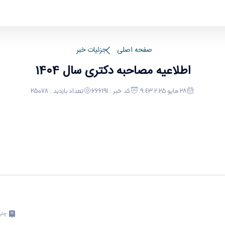
صفحه اصلی
جزئیات خبر
اطلاعیه مصاحبه دکتری سال 1404
٢٨ مايو ٢٠٢٥ ٠٩:٤٣
کد خبر : 666191
تعداد بازدید : 25078
چاپ