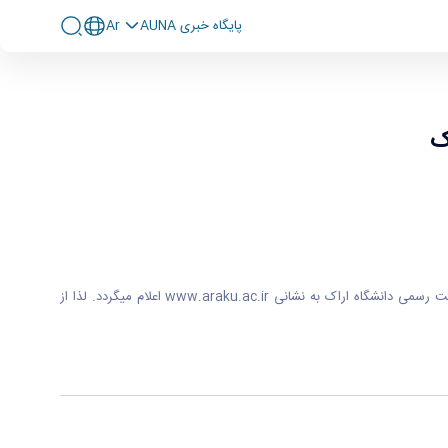
پايگاه خبری AUNA
Ar
ک
ضمن عرض تبریک به پدیرفته شدگان مقطع دکتری سال ۱۴۰۰ به استحضار میرساند ثبت نام غیر حضوری میباشد و اطلاعیه تکمیلی ثبت نام متعاقباً از طریق سایت رسمی دانشگاه اراک به نشانی www.araku.ac.ir اعلام میگردد. لذا از