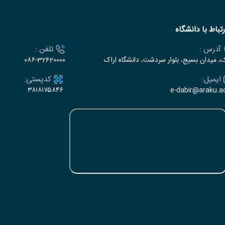
رتباط با دانشگاه
آدرس :
تلفن :
ک، میدان بسیج، بلوار سردشت، دانشگاه اراک
۰۸۶-32620000
ایمیل:
کدپستی:
۳۸۱۸۱۷۵۸۴۶
e-dabir@araku.ac