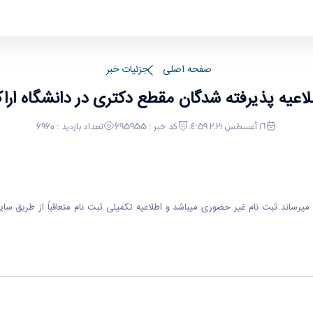
ک
صفحه اصلی
جزئیات خبر
لاعیه پذیرفته شدگان مقطع دکتری در دانشگاه ارا
١٦ أغسطس ٢٠٢١ ٠٤:٥٩
کد خبر : 695955
تعداد بازدید : 6960