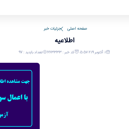
صفحه اصلی
جزئیات خبر
اطلاعیه
٠١ أكتوبر ٢٠١٩ ٠٥:٥٧
کد خبر : 663333
تعداد بازدید : 97