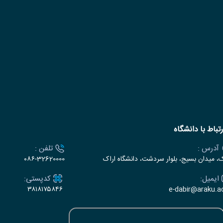
رتباط با دانشگاه
آدرس :
تلفن :
ک، میدان بسیج، بلوار سردشت، دانشگاه اراک
۰۸۶-32620000
ایمیل:
کدپستی:
۳۸۱۸۱۷۵۸۴۶
e-dabir@araku.ac