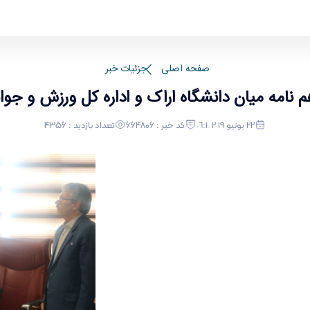
ل ورزش و جوانان استان مرکزی
صفحه اصلی
جزئیات خبر
 نامه میان دانشگاه اراک و اداره کل ورزش و جوا
٢٢ يونيو ٢٠١٩ ٠٦:١٠
کد خبر : 664806
تعداد بازدید : 4356