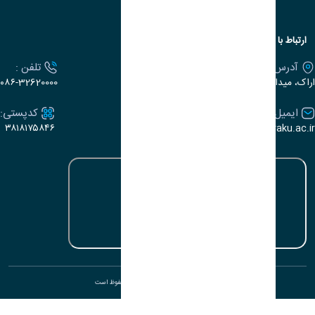
اط با دانشگاه
درس :
تلفن :
 میدان بسیج، بلوار سردشت، دانشگاه اراک
۰۸۶-32620000
یمیل:
کدپستی:
۳۸۱۸۱۷۵۸۴۶
e-dabir@araku.
تمامی حقوق برای دانشگاه اراک محفوظ است