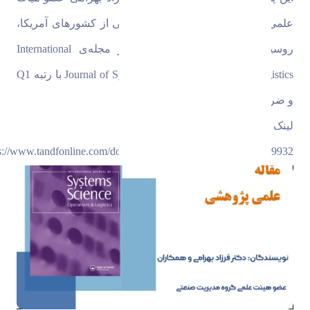
لمی گروه مدیریت صنعتی و همکارانی از کشورهای آمریکا،
روسیه، انگلستان و دانشگاه یزد در مجله‌ی International
Journal of Systems Science: Operations & Logistics با رتبه Q1
ضریب تأثیر ۴/۲ به چاپ رسیده است.
ینک دسترسی به مقاله:
https://www.tandfonline.com/doi/abs/10.1080/23302674.2021.200993