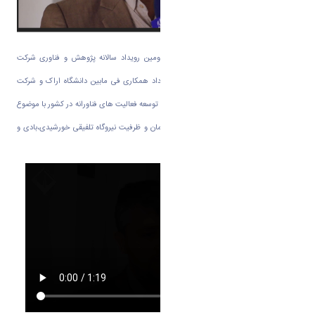
به گزارش روابط عمومی دانشگاه اراک در دومین رویداد سالانه پژوهش و فناوری شرکت
پالایش و پخش امام خمینی (ره)شازند قرار داد همکاری فی مابین دانشگاه اراک و شرکت
پالایش نفت امام خمینی(ره)شازند در راستای توسعه فعالیت های فناورانه در کشور با موضوع
امکان سنجی ،طراحی مفهومی و تعیین چیدمان و ظرفیت نیروگاه تلفیقی خورشیدی،بادی و
برق آبی منعقد شد.