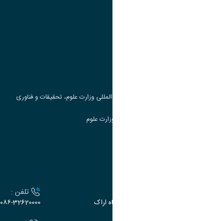
پیوند ها
وزارت علوم، تحقیقات و فناوری
پرتال دانشجویی صندوق رفاه
جست و جوی کتاب
مرکز مطالعات و همکاری های علمی بین المللی وزارت علوم، تحقیقات و فناوری
سامانه دریافت و پاسخگویی به شکایات وزارت علوم
سامانه سخا وزارت علوم
ارتباط با دانشگاه
آدرس :
تلفن :
اراک، میدان بسیج، بلوار سردشت، دانشگاه اراک
۰۸۶-32620000