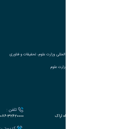
پیوند ها
وزارت علوم، تحقیقات و فناوری
پرتال دانشجویی صندوق رفاه
جست و جوی کتاب
مرکز مطالعات و همکاری های علمی بین المللی وزارت علوم، تحقیقات و فناوری
سامانه دریافت و پاسخگویی به شکایات وزارت علوم
سامانه سخا وزارت علوم
ارتباط با دانشگاه
آدرس :
تلفن :
اراک، میدان بسیج، بلوار سردشت، دانشگاه اراک
۰۸۶-32620000
ایمیل:
کدپستی: