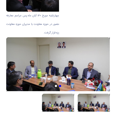
به گزارش روابط عمومی دانشگاه اراک در روز چهارشنبه مورخ 30 آبان ماه پس مراسم معارفه
دکتر بداغی فرد معاون پژوهشی و فناوری با حضور در حوزه معاونت با مدیران حوزه معاونت
پژوهشی دیدار نمود و در جریان برنامه های حوزه قرار گرفت.