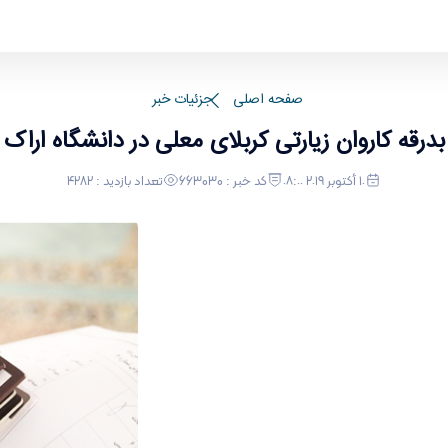
صفحه اصلی
جزئیات خبر
بدرقه کاروان زیارتی کربلای معلی در دانشگاه اراک
١٠ أكتوبر ٢٠١٩ ٠٨:٠٠
کد خبر : 663030
تعداد بازدید : 4282