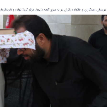
ن، همکاران و خانواده زائران رو به‌ سوی کعبه دل‌ها، مرقد کربلا نهاده و نایب‌الزیاره