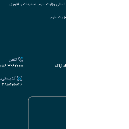
مرکز مطالعات و همکاری های علمی بین المللی وزارت علوم، تحقیقات و فناوری
سامانه دریافت و پاسخگویی به شکایات وزارت علوم
سامانه سخا وزارت علوم
ارتباط با دانشگاه
آدرس :
تلفن :
اراک، میدان بسیج، بلوار سردشت، دانشگاه اراک
۰۸۶-32620000
ایمیل:
کدپستی:
۳۸۱۸۱۷۵۸۴۶
e-dabir@araku.ac.ir