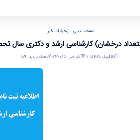
کتری سال تحصیلی 1405-1404 دانشگاه اراک
صفحه اصلی
جزئیات خبر
خشان) کارشناسی ارشد و دکتری سال تحصیلی 1405-1404 دانشگا
١٤ أبريل ٢٠٢٥ ٠٧:٥١
کد خبر : 667085
تعداد بازدید : 109