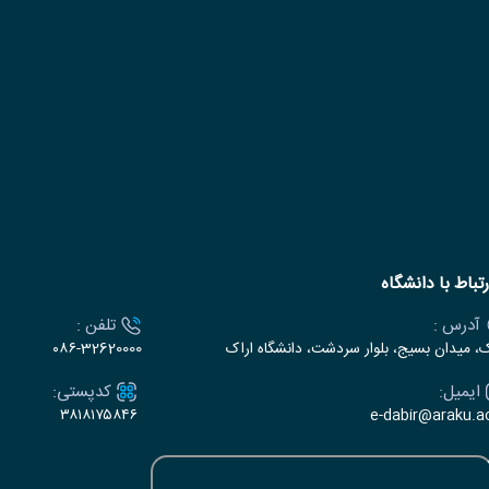
رتباط با دانشگاه
آدرس :
تلفن :
ک، میدان بسیج، بلوار سردشت، دانشگاه اراک
۰۸۶-32620000
ایمیل:
کدپستی:
۳۸۱۸۱۷۵۸۴۶
e-dabir@araku.ac