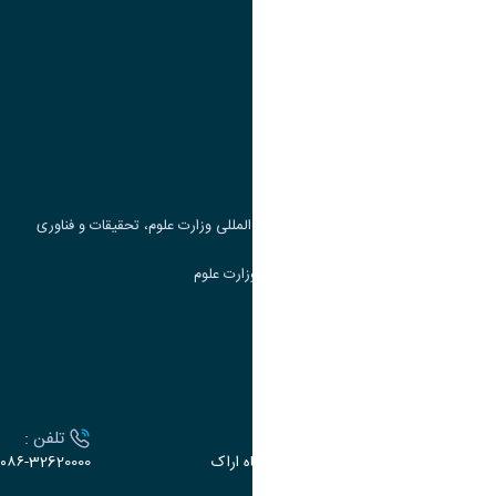
پیوند ها
وزارت علوم، تحقیقات و فناوری
پرتال دانشجویی صندوق رفاه
جست و جوی کتاب
مرکز مطالعات و همکاری های علمی بین المللی وزارت علوم، تحقیقات و فناوری
سامانه دریافت و پاسخگویی به شکایات وزارت علوم
سامانه سخا وزارت علوم
ارتباط با دانشگاه
آدرس :
تلفن :
اراک، میدان بسیج، بلوار سردشت، دانشگاه اراک
۰۸۶-32620000