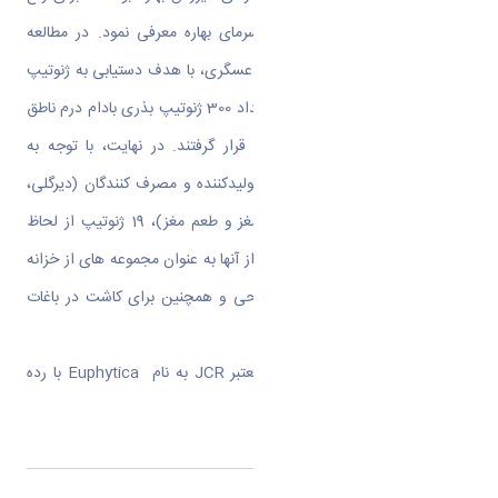
آن باید ارقام دیرگل و مقاوم به سرمای بهاره معرفی نمود. در مطالعه
حاضرکه توسط علی خدیوی و کیمیا عسگری، با هدف دستیابی به ژنوتیپ
های دیرگل برترانجام شده است، تعداد 300 ژنوتیپ بذری بادام درم ناطق
مختلف استان مرکزی مورد بررسی قرار گرفتند. در نهایت، با توجه به
خصوصیات مغز بادام خوب از نظر تولیدکننده و مصرف کنندگان (دیرگلی،
عملکرد زیاد، درصد مغز بالا، رنگ مغز و طعم مغز)، 19 ژنوتیپ از لحاظ
کیفیت میوه برتر بودند که می توان از آنها به عنوان مجموعه های از خزانه
ژنی ارزشمند برای برنامه های اصلاحی و همچنین برای کاشت در باغات
استفاده نمود.
نتایج مطالعه حاضر در یک مجله معتبر JCR به نام Euphytica با رده
کیفی Q1 به چاپ رسیده است.