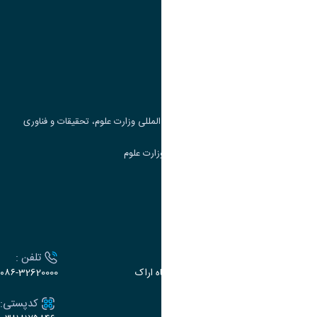
وزارت علوم، تحقیقات و فناوری
پرتال دانشجویی صندوق رفاه
جست و جوی کتاب
مرکز مطالعات و همکاری های علمی بین المللی وزارت علوم، تحقیقات و فناوری
سامانه دریافت و پاسخگویی به شکایات وزارت علوم
سامانه سخا وزارت علوم
ارتباط با دانشگاه
آدرس :
تلفن :
اراک، میدان بسیج، بلوار سردشت، دانشگاه اراک
۰۸۶-32620000
ایمیل:
کدپستی: