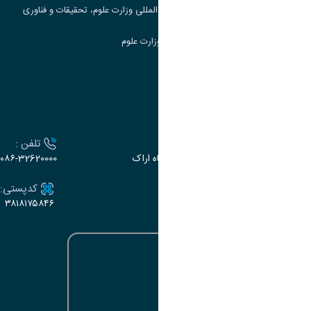
مرکز مطالعات و همکاری های علمی بین المللی وزارت علوم، تحقیقات و فناوری
سامانه دریافت و پاسخگویی به شکایات وزارت علوم
سامانه سخا وزارت علوم
ارتباط با دانشگاه
آدرس :
تلفن :
اراک، میدان بسیج، بلوار سردشت، دانشگاه اراک
۰۸۶-32620000
ایمیل:
کدپستی:
۳۸۱۸۱۷۵۸۴۶
e-dabir@araku.ac.ir