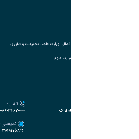
وزارت علوم، تحقیقات و فناوری
پرتال دانشجویی صندوق رفاه
جست و جوی کتاب
مرکز مطالعات و همکاری های علمی بین المللی وزارت علوم، تحقیقات و فناوری
سامانه دریافت و پاسخگویی به شکایات وزارت علوم
سامانه سخا وزارت علوم
ارتباط با دانشگاه
آدرس :
تلفن :
اراک، میدان بسیج، بلوار سردشت، دانشگاه اراک
۰۸۶-32620000
ایمیل:
کدپستی:
۳۸۱۸۱۷۵۸۴۶
e-dabir@araku.ac.ir