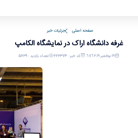
صفحه اصلی
جزئیات خبر
غرفه دانشگاه اراک در نمایشگاه الکامپ
١٩ نوفمبر ٢٠١٩ ٠٦:٤٦
کد خبر : 662374
تعداد بازدید : 5629