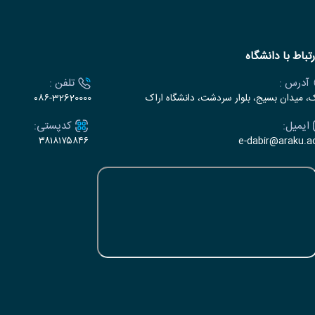
رتباط با دانشگاه
آدرس :
تلفن :
ک، میدان بسیج، بلوار سردشت، دانشگاه اراک
۰۸۶-32620000
ایمیل:
کدپستی:
۳۸۱۸۱۷۵۸۴۶
e-dabir@araku.ac