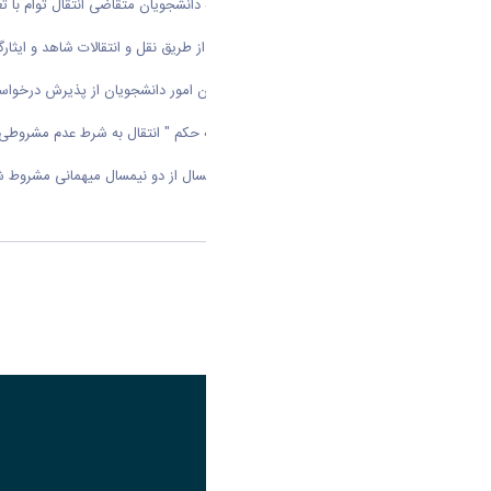
تذکر 2 : خدمات آموزشی این سامانه به دانشجویان متقاضی انتقال توام با تغییر رشته و گرایش تعلق نمی گیرد.
تذکر 3 : دانشجویانی که برای اولین بار از طریق نقل و انتقالات شاهد و ایثارگر اقدام می نمایند بایستی درخواست میهمانی ثبت نمایند و پس از گذراندن 4 نیمسال میهمانی با موفقیت و رعایت شرط معدل اعلام شده درخواست انتقال دهند .
تذکر4 : اداره کل شاهد و ایثارگر سازمان امور دانشجویان از پذیرش درخواست های خارج از سامانه معذور می باشد و این درخواست ها به هیچ وجه پذیرفته نیست.
تذکر 5 : دانشجویانی که در سال گذشته حکم " انتقال به شرط عدم مشروطی در دو نیمسال اول " داشته اند در صورت مشروطی در دو نیمسال در دانشگاه مقصد ملزم به بازگشت به دانشگاه مبدا می باشند .
تذکر 6 : دانشجویانی که تنها در یک نیمسال از دو نیمسال میهمانی مشروط شده اند می بایست برای تمدید میهمانی در سامانه مذکور ثبت نام نمایند .
اشتراک گذاری
تصویر
عنوان اینستاگرام