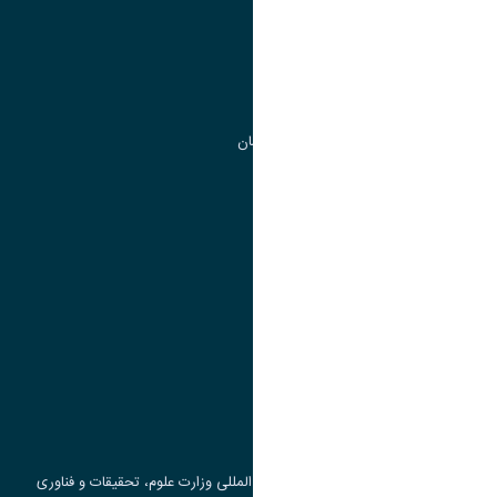
مدیریت تحصیلات تکمیلی
مرکز آموزش های آزاد و تخصصی
گروه جذب و هدایت استعداد های درخشان
تقویم آموزشی
پیوند ها
وزارت علوم، تحقیقات و فناوری
پرتال دانشجویی صندوق رفاه
جست و جوی کتاب
مرکز مطالعات و همکاری های علمی بین المللی وزارت علوم، تحقیقات و فناوری