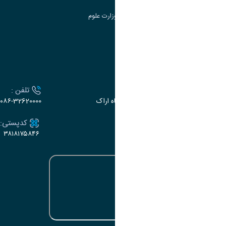
سامانه دریافت و پاسخگویی به شکایات وزارت علوم
سامانه سخا وزارت علوم
ارتباط با دانشگاه
آدرس :
تلفن :
اراک، میدان بسیج، بلوار سردشت، دانشگاه اراک
۰۸۶-32620000
ایمیل:
کدپستی:
۳۸۱۸۱۷۵۸۴۶
e-dabir@araku.ac.ir