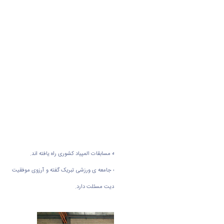
مربی تیم دارت: علیرضا طلایی
اسامی آمادگی جسمانی پسران
شهاب سوری
امین یزدی زاد
رسول مؤمنی
مربی تیم آمادگی جسمانی: سجاد برخوری
سرپرست کل:
احمرضا عروجی نژاد
ناظر: حاجی رضاخدابخشی
ضمنا این دانشجویان با کسب عنوان قهرمانی به مسابقات المپیاد کشوری راه یافته اند.
روابط عمومی دانشگاه اراک این موفقیت را به جامعه ی ورزشی تبریک گفته و آرزوی موفقیت
های روزافزون برای این ورزشکاران از درگاه احدیت مسئلت دارد.