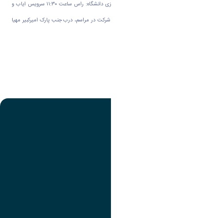
🔴قابل توجه همكاران مستقر در پردیس مرکزی دانشگاه: راس ساعت ۱۱:۳۰ سرویس ایاب و
ذهاب جهت انتقال همکاران گرامی به منظور شرکت در مراسم، درب جنب پارک امیرکبیر مهیا
می باشد.
🍃 روابط عمومی دانشگاه اراک 🍃
دانشگاه اراک، آینه‌ی دانش،
تعهد و تابندگی فردا
تصویر
عنوان اینستاگرام
لینک
عنوان تلگرام
لینک
عنوان واتساپ
لینک
عنوان سروش
لینک