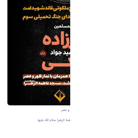
شنبه ۲۲ فروردین ماه ۱۴۰۵ همزمان با نماز ظهر و عصر
🚩 دانشگاه اراک، پرديس سردشت، مسجد فاطمة الزهرا سلام الله علیها
▪️پایان بخش مراسم ضیافت ناهار