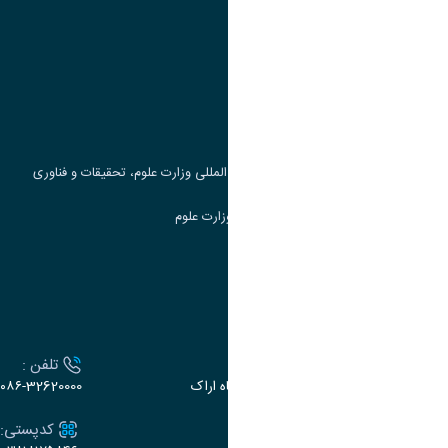
وزارت علوم، تحقیقات و فناوری
پرتال دانشجویی صندوق رفاه
جست و جوی کتاب
مرکز مطالعات و همکاری های علمی بین المللی وزارت علوم، تحقیقات و فناوری
سامانه دریافت و پاسخگویی به شکایات وزارت علوم
سامانه سخا وزارت علوم
ارتباط با دانشگاه
آدرس :
تلفن :
اراک، میدان بسیج، بلوار سردشت، دانشگاه اراک
۰۸۶-32620000
ایمیل:
کدپستی: