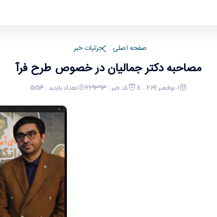
صفحه اصلی
جزئیات خبر
مصاحبه دکتر جمالیان در خصوص طرح فرآ
٠١ نوفمبر ٢٠٢٤ ٠٤:٠٠
کد خبر : 669393
تعداد بازدید : 5154