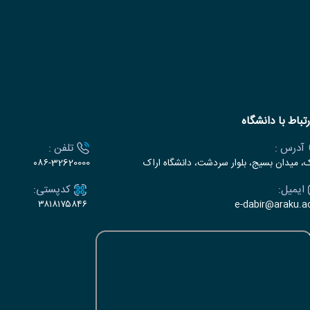
رتباط با دانشگاه
آدرس :
تلفن :
ک، میدان بسیج، بلوار سردشت، دانشگاه اراک
۰۸۶-32620000
ایمیل:
کدپستی:
۳۸۱۸۱۷۵۸۴۶
e-dabir@araku.ac