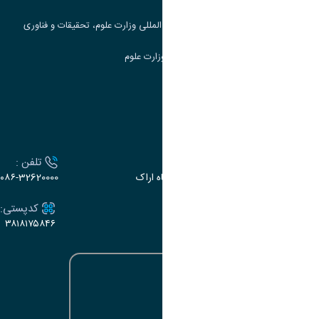
مرکز مطالعات و همکاری های علمی بین المللی وزارت علوم، تحقیقات و فناوری
سامانه دریافت و پاسخگویی به شکایات وزارت علوم
سامانه سخا وزارت علوم
ارتباط با دانشگاه
آدرس :
تلفن :
اراک، میدان بسیج، بلوار سردشت، دانشگاه اراک
۰۸۶-32620000
ایمیل:
کدپستی:
۳۸۱۸۱۷۵۸۴۶
e-dabir@araku.ac.ir