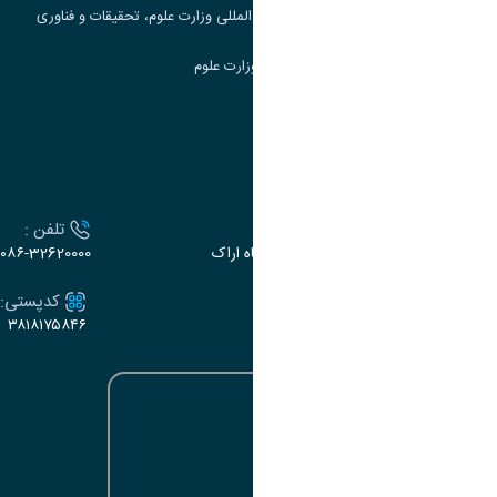
مرکز مطالعات و همکاری های علمی بین المللی وزارت علوم، تحقیقات و فناوری
سامانه دریافت و پاسخگویی به شکایات وزارت علوم
سامانه سخا وزارت علوم
ارتباط با دانشگاه
آدرس :
تلفن :
اراک، میدان بسیج، بلوار سردشت، دانشگاه اراک
۰۸۶-32620000
ایمیل:
کدپستی:
۳۸۱۸۱۷۵۸۴۶
e-dabir@araku.ac.ir