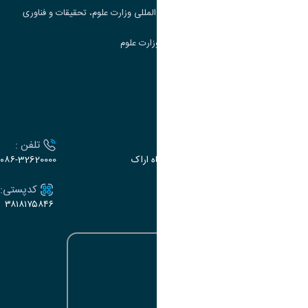
مرکز مطالعات و همکاری های علمی بین المللی وزارت علوم، تحقیقات و فناوری
سامانه دریافت و پاسخگویی به شکایات وزارت علوم
سامانه سخا وزارت علوم
ارتباط با دانشگاه
آدرس :
تلفن :
اراک، میدان بسیج، بلوار سردشت، دانشگاه اراک
۰۸۶-32620000
ایمیل:
کدپستی:
۳۸۱۸۱۷۵۸۴۶
e-dabir@araku.ac.ir