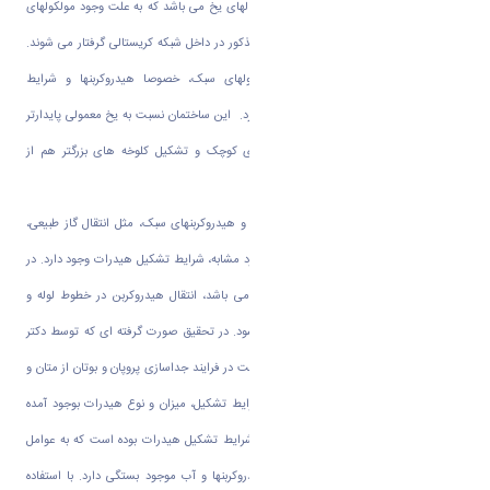
آنچه هیدرات نامیده می شود در واقع کریستالهای یخ می باشد که به علت وجود مولکولهای
سبک در زمان تشکیل کریستال، مولکولهای مذکور در داخل شبکه کریستالی گرفتار می شوند.
تشکیل هیدرات نیاز به وجود آب، مولکولهای سبک، خصوصا هیدروکربنها و شرایط
ترمودینامیکی مناسب از لحاظ دما و فشار دارد. این ساختمان نسبت به یخ معمولی پایدارتر
است. علاوه بر این امکان تجمع کریستالهای کوچک و تشکیل کلوخه های بزرگتر هم از
ویژگیهای هیدراتها می باشد
.
در فرآوری و انتقال هیدروکربنهای حاوی آب و هیدروکربنهای سبک، مثل انتقال گاز طبیعی،
جداسازی متان و اتان از میعانات نفتی و موارد مشابه، شرایط تشکیل هیدرات وجود دارد. در
صورت تشکیل هیدرات که به ‌صورت جامد می باشد، انتقال هیدروکربن در خطوط لوله و
همچنین فرایند جداسازی دچار مشکل می شود. در تحقیق صورت گرفته ای که توسط دکتر
علیرضا فضلعلی و همکارانشان بررسی شده است در فرایند جداسازی پروپان و بوتان از متان و
اتان در مخلوطی حاوی این هیدروکربنها، شرایط تشکیل، میزان و نوع هیدرات بوجود آمده
چگونه است؟ هدف این تحقیق پیش بینی شرایط تشکیل هیدرات بوده است که به عوامل
مهمی مثل دما و فشار عملیاتی، غلظت هیدروکربنها و آب موجود بستگی دارد. با استفاده