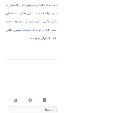
مدلسازی ترمودینامیکی تعادلات فازی با کاربرد معادلات حالت و همچنین انجام آزمایش در
شرایط واقعی، نتایج حاصل و برای سیستم عملیاتی ارائه شده است. این تحقیق به سفارش
یکی ازمجتمع های واقع در عسلویه و با همکاری یکی از کارشناسان آن مجموعه و البته
حمایتهای مالی و معنوی آنها صورت گرفته است. البته با توجه به اهمیت موضوع، نتایج
تحقیق هم در مجله معتبر
Fluid phase equilibria
به چاپ رسیده است
.
برچسب:
مقالات
اشتراک گذاری
چاپ کردن