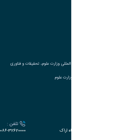
پیوند ها
وزارت علوم، تحقیقات و فناوری
پرتال دانشجویی صندوق رفاه
جست و جوی کتاب
مرکز مطالعات و همکاری های علمی بین المللی وزارت علوم، تحقیقات و فناوری
سامانه دریافت و پاسخگویی به شکایات وزارت علوم
سامانه سخا وزارت علوم
ارتباط با دانشگاه
آدرس :
تلفن :
اراک، میدان بسیج، بلوار سردشت، دانشگاه اراک
۰۸۶-32620000