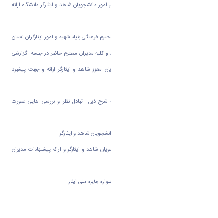
اساتید و همکاران محترم شاهد و ایثارگر دفتر امور دانشجویان شاهد و ایثارگر دانشگاه ارائه
نمود .
در ادامه جناب آقای محمد رضا گرجی معاون محترم فرهنگی بنیاد شهید و امور ایثارگران استان
مرکزی ضمن تشکر و قدردانی از دانشگاه اراک و کلیه مدیران محترم حاضر در جلسه گزارشی
در خصوص معوقات مالی مربوط به دانشجویان معزز شاهد و ایثارگر ارائه و جهت پیشبرد
تحصیلی این عزیزان آرزوی موفقیت نمود .
درادامه نشست در خصوص دستور جلسه به شرح ذیل تبادل نظر و بررسی هایی صورت
پذیرفت:
۱ - هم اندیشی در خصوص هدایت تحصیلی دانشجویان شاهد و ایثارگر
۲ - بررسی آئین نامه تسهیلات آموزشی دانشجویان شاهد و ایثارگر و ارائه پیشنهادات مدیران
محترم در خصوص اصلاح و بازنگری آئین نامه
۳ - هماهنگی در خصوص ارسال مستندات جشنواره جایزه ملی ایثار