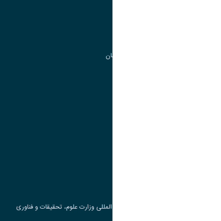
مدیریت تحصیلات تکمیلی
مرکز آموزش های آزاد و تخصصی
گروه جذب و هدایت استعداد های درخشان
تقویم آموزشی
پیوند ها
وزارت علوم، تحقیقات و فناوری
پرتال دانشجویی صندوق رفاه
جست و جوی کتاب
مرکز مطالعات و همکاری های علمی بین المللی وزارت علوم، تحقیقات و فناوری