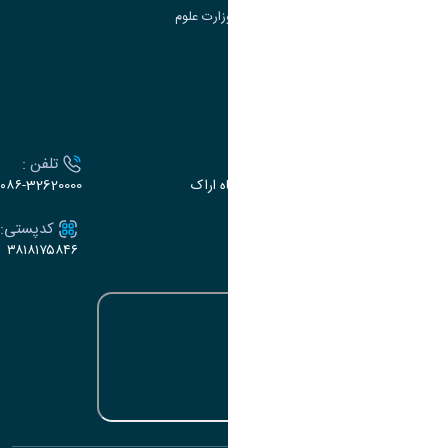
سامانه دریافت و پاسخگویی به شکایات وزارت علوم
سامانه سخا وزارت علوم
ارتباط با دانشگاه
آدرس :
تلفن :
اراک، میدان بسیج، بلوار سردشت، دانشگاه اراک
۰۸۶-32620000
ایمیل:
کدپستی:
۳۸۱۸۱۷۵۸۴۶
e-dabir@araku.ac.ir