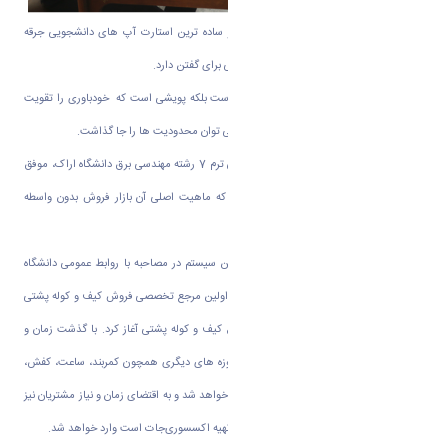
زرینچه ، نام خلاقیت و کارآفرینی است که از ساده ترین استارت آپ های دانشجویی جرقه
خورده است و اکنون در سطح کشور حرف هایی برای گفتن دارد.
این حرکت نه تنها یک کارآفرینی دانشجویی است بلکه پویشی است که خودباوری را تقویت
می کند وثابت کرده است با تکاپو و خلاقیت می توان محدودیت ها را جا گذاشت.
آقایان محمد فروغی و رضا شاکری دانشجویان ترم 7 رشته مهندسی برق دانشگاه اراک، موفق
به طراحی پلتفرمی با عنوان زرینچه شده اند که ماهیت اصلی آن بازار فروش بدون واسطه
محصولات با کیفیت است.
آقای رضا شاکری در مورد چگونگی عملکرد این سیستم در مصاحبه با روابط عمومی دانشگاه
اراک گفت: فروشگاه اینترنتی زرینچه به عنوان اولین مرجع تخصصی فروش کیف و کوله پشتی
فعالیت خود را از سال ۹۷ با هدف ارائه انواع کیف و کوله پشتی آغاز کرد. با گذشت زمان و
گسترش فعالیت های فروشگاه، زرینچه به حوزه های دیگری همچون کمربند، ساعت، کفش،
شال و کلاه و به‌ طور کلی اکسسوری‌جات وارد خواهد شد و به اقتضای زمان و نیاز مشتریان نیز
به حوزه های دیگری که وجود یک مرجع برای تهیه اکسسوری‌جات است وارد خواهد شد.