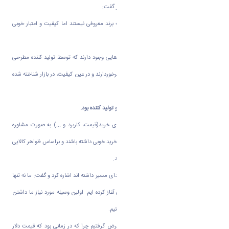
آقای محمد فروغی ایده پرداز دیگر این طرح نیز گفت:
هدف اولیه ما این بود کالاهایی را بیاوریم که برند معروفی نیستند اما کیفیت و اعتبار خوبی
دارند.
اگر در بازار نگاهی بیندازیم، خواهیم دید کالاهایی وجود دارند که توسط تولید کننده مطرحی
تولید نشده اند اما از جنس و کیفیت معقولی برخوردارند و در عین کیفیت، در بازار شناخته شده
نیستند.
هدف اصلی ما ایجاد پل ارتباطی بین مشتری و تولید کننده بود.
در زرینچه فقط بحث فروش نیست و راهنمای خرید(قیمت، کاربرد و ...) به صورت مشاوره
تلفنی و مجازی بررسی می شود که متقاضیان خرید خوبی داشته باشند و براساس ظواهر کالایی
را انتخاب نکند و بعد از خرید صاحب ضرر شوند.
آقای شاکری به محدودیت و مسائلی که در ابتدای مسیر داشته اند اشاره کرد و گفت: ما نه تنها
سرمایه ای نداشتیم بلکه با سرمایه اولیه منفی آغاز کرده ایم. اولین وسیله مورد نیاز ما داشتن
لپ تاپ بود و ما تنها یک دستگاه لپ تاپ داشتیم.
سرمایه مورد نیاز برای خرید دامنه سایت را قرض گرفتیم چرا که در زمانی بود که قیمت دلار