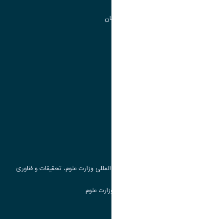
گروه جذب و هدایت استعداد های درخشان
تقویم آموزشی
پیوند ها
وزارت علوم، تحقیقات و فناوری
پرتال دانشجویی صندوق رفاه
جست و جوی کتاب
مرکز مطالعات و همکاری های علمی بین المللی وزارت علوم، تحقیقات و فناوری
سامانه دریافت و پاسخگویی به شکایات وزارت علوم
سامانه سخا وزارت علوم