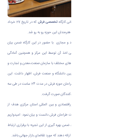
به گزارش روابط عمومی دانشگاه اراک؛ روز پایانی کارگاه
تخصصی فرش
که در تاریخ 27 خرداد
ماه ۹۸ در دانشکده فنی برگزار گردید با استقبال هنرمندان این حوزه رو به رو شد
.
دکتر طاهری، سرپرست مرکز آموزش های آزاد و مجازی با حضور در این کارگاه ضمن بیان
چگونگی برگزاری دوره طراحی فرش و چگونگی اخذ آن توسط این مرکز و همچنین آمادگی
مرکزآموزش های آزاد جهت همکاری در زمینه های مختلف با سازمان صنعت،معدن و تجارت و
استانداری مرکزی در راستای افزایش ارتباط بین دانشگاه و صنعت فرش، اظهار داشت: این
دوره با حضور 24 نفر از فراگیران، بافندگان و طراحان حوزه فرش در مدت 24 ساعت در طی سه
روز با هدف برقراری تعامل بین طراحان و تولیدکنندگان صورت گرفت.
همچنین نعمتی مدیر کل دفتر هماهنگی اموراقتصادی و بین المللی استان مرکزی هدف از
برگزاری این دوره را جهت افزایش سطح مهارت طراحان فرش دانست و بیان نمود: امیدواریم
افرادی که در این دوره آموزش می بینند بتوانند ضمن بهره گیری از این تجربه با برقراری ارتباط
با تولیدکنندگان این حوزه طرح هایی را درآینده ارائه دهند که مورد تقاضای بازار جهانی باشد.