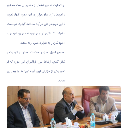
همچنین اصغری معاون سازمان صنعت،معدن و تجارت ضمن تشکر از حضور ریاست محترم
دانشگاه اراک در این جلسه و تلاش های مرکز آموزش آزاد برای برگزاری این دوره اظهار نمود:
مرکز آموزش های آزاد دانشگاه که موفق به اخذ این دوره در طی فرآیند مناقصه گردید، توانست
این دوره را به خوبی برگزارکند و امید است که شرکت کنندگان در این دوره ضمن رو آوردن به
این هنر اصیل ایرانی بتوانند طرح های نوآورانه خودشان را به بازار داخلی ارائه دهند.
در حاشیه برگزاری این دوره دکتر مصطفوی، معاون اسبق سازمان صنعت، معدن و تجارت و
رئیس اسبق دانشگاه فنی حرفه ای خواستار شکل گیری ارتباط بین فراگیران این دوره که از
گروه های مختلف بافندگان، طراحان بودند شده و یکی از مزایای این گونه دوره ها را برقراری
تعامل مثلث دانشگاه، دولت و تولیدکنندگان دانست.