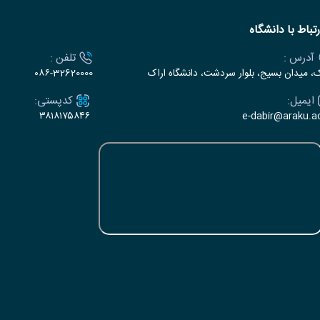
رتباط با دانشگاه
آدرس :
تلفن :
ک، میدان بسیج، بلوار سردشت، دانشگاه اراک
۰۸۶-32620000
ایمیل:
کدپستی:
۳۸۱۸۱۷۵۸۴۶
e-dabir@araku.ac