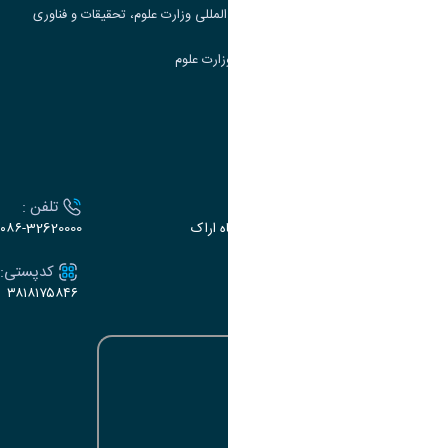
مرکز مطالعات و همکاری های علمی بین المللی وزارت علوم، تحقیقات و فناوری
سامانه دریافت و پاسخگویی به شکایات وزارت علوم
سامانه سخا وزارت علوم
ارتباط با دانشگاه
آدرس :
تلفن :
اراک، میدان بسیج، بلوار سردشت، دانشگاه اراک
۰۸۶-32620000
ایمیل:
کدپستی:
۳۸۱۸۱۷۵۸۴۶
e-dabir@araku.ac.ir