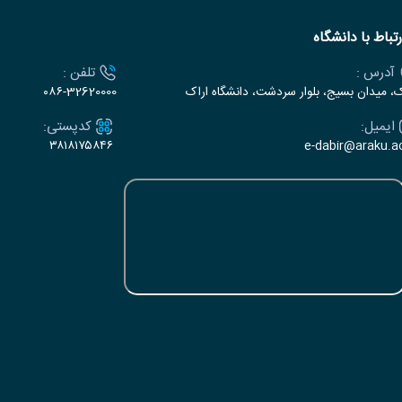
رتباط با دانشگاه
آدرس :
تلفن :
ک، میدان بسیج، بلوار سردشت، دانشگاه اراک
۰۸۶-32620000
ایمیل:
کدپستی:
۳۸۱۸۱۷۵۸۴۶
e-dabir@araku.ac