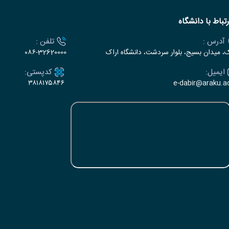
رتباط با دانشگاه
آدرس :
تلفن :
ک، میدان بسیج، بلوار سردشت، دانشگاه اراک
۰۸۶-32620000
ایمیل:
کدپستی:
۳۸۱۸۱۷۵۸۴۶
e-dabir@araku.ac