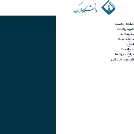
آدرس
صفحه نخست
حوزه ریاست
تصویر
معاونت ها
دانشکده ها
عنوان اینستاگرام
اساتید
سامانه ها
لینک
مراکز و نهادها
عنوان تلگرام
تلویزیون اینترنتی
لینک
عنوان واتساپ
لینک
عنوان سروش
لینک
عنوان بله
لینک
عنوان ایتا
ایتا