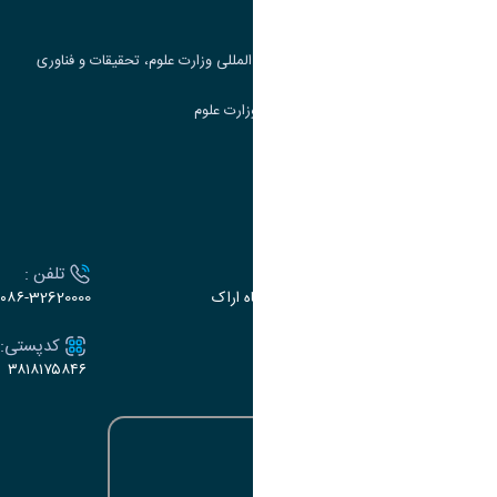
جست و جوی کتاب
مرکز مطالعات و همکاری های علمی بین المللی وزارت علوم، تحقیقات و فناوری
سامانه دریافت و پاسخگویی به شکایات وزارت علوم
سامانه سخا وزارت علوم
ارتباط با دانشگاه
آدرس :
تلفن :
اراک، میدان بسیج، بلوار سردشت، دانشگاه اراک
۰۸۶-32620000
ایمیل:
کدپستی:
۳۸۱۸۱۷۵۸۴۶
e-dabir@araku.ac.ir