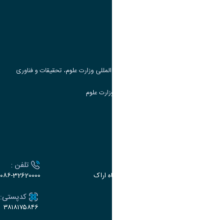
وزارت علوم، تحقیقات و فناوری
پرتال دانشجویی صندوق رفاه
جست و جوی کتاب
مرکز مطالعات و همکاری های علمی بین المللی وزارت علوم، تحقیقات و فناوری
سامانه دریافت و پاسخگویی به شکایات وزارت علوم
سامانه سخا وزارت علوم
ارتباط با دانشگاه
آدرس :
تلفن :
اراک، میدان بسیج، بلوار سردشت، دانشگاه اراک
۰۸۶-32620000
ایمیل:
کدپستی:
۳۸۱۸۱۷۵۸۴۶
e-dabir@araku.ac.ir