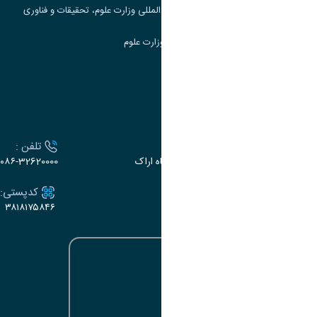
مرکز مطالعات و همکاری های علمی بین المللی وزارت علوم، تحقیقات و فناوری
سامانه دریافت و پاسخگویی به شکایات وزارت علوم
سامانه سخا وزارت علوم
ارتباط با دانشگاه
آدرس :
تلفن :
اراک، میدان بسیج، بلوار سردشت، دانشگاه اراک
۰۸۶-32620000
ایمیل:
کدپستی:
۳۸۱۸۱۷۵۸۴۶
e-dabir@araku.ac.ir