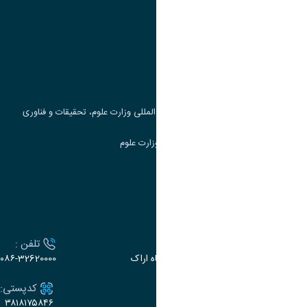
وزارت علوم، تحقیقات و فناوری
پرتال دانشجویی صندوق رفاه
جست و جوی کتاب
مرکز مطالعات و همکاری های علمی بین المللی وزارت علوم، تحقیقات و فناوری
سامانه دریافت و پاسخگویی به شکایات وزارت علوم
سامانه سخا وزارت علوم
ارتباط با دانشگاه
آدرس :
تلفن :
اراک، میدان بسیج، بلوار سردشت، دانشگاه اراک
۰۸۶-32620000
ایمیل:
کدپستی:
۳۸۱۸۱۷۵۸۴۶
e-dabir@araku.ac.ir