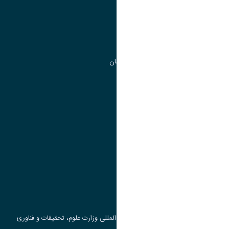
مدیریت تحصیلات تکمیلی
مرکز آموزش های آزاد و تخصصی
گروه جذب و هدایت استعداد های درخشان
تقویم آموزشی
پیوند ها
وزارت علوم، تحقیقات و فناوری
پرتال دانشجویی صندوق رفاه
جست و جوی کتاب
مرکز مطالعات و همکاری های علمی بین المللی وزارت علوم، تحقیقات و فناوری