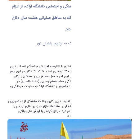
دکتر سینا دلشادی، سرپرست معاونت فرهنگی و اجتماعی دانشگاه اراک، از اعزام
بیش از ۳۰۰ نفر از دانشجویان این دانشگاه به مناطق عملیاتی هشت سال دفاع
مقدس در قالب اردوهای راهیان نور خبر داد.
اعزام بیش از ۳۰۰ دانشجوی دانشگاه اراک به اردوی راهیان نور
به گزارش روابط عمومی دانشگاه اراک دکتر دلشادی با اشاره به افزایش چشمگیر تعداد زائران
امسال اظهار داشت: «امسال شاهد رشد حدود ۱۳۰ درصدی تعداد شرکت‌کنندگان در این سفر
زیارتی و معرفتی نسبت به سال گذشته هستیم. این امر حاصل هم‌افزایی و همکاری ارکان
فرهنگی و مدیریتی دانشگاه، ازجمله دفتر نمایندگی مقام معظم رهبری (مدظله‌العالی) در
دانشگاه، ناحیه بسیج دانشجویی استان، بسیج دانشجویی دانشگاه اراک و معاونت فرهنگی و
اجتماعی دانشگاه است.»
سرپرست معاونت فرهنگی و اجتماعی دانشگاه افزود: «این کاروان‌ها که متشکل از دانشجویان
خواهر و برادر هستند، در دو مقطع زمانی در دهه اول اسفندماه عازم سرزمین‌های نورانی و
متبرک جنوب کشور شدند تا با شهدای گران‌قدر تجدید میثاق کرده و با ارزش‌های والای
اسلامی، انقلابی و ولایی بیش‌ازپیش آشنا شوند.»