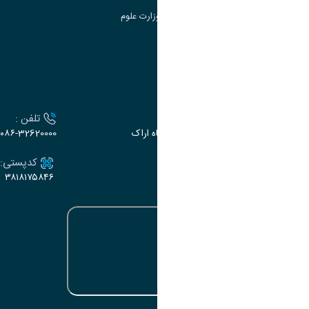
سامانه دریافت و پاسخگویی به شکایات وزارت علوم
سامانه سخا وزارت علوم
ارتباط با دانشگاه
آدرس :
تلفن :
اراک، میدان بسیج، بلوار سردشت، دانشگاه اراک
۰۸۶-32620000
ایمیل:
کدپستی:
۳۸۱۸۱۷۵۸۴۶
e-dabir@araku.ac.ir