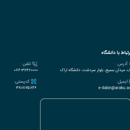
رتباط با دانشگاه
آدرس :
تلفن :
ک، میدان بسیج، بلوار سردشت، دانشگاه اراک
۰۸۶-32620000
ایمیل:
کدپستی:
۳۸۱۸۱۷۵۸۴۶
e-dabir@araku.ac