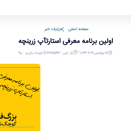
صفحه اصلی
جزئیات خبر
اولین برنامه معرفی استارتآپ زرینچه
١٧ نوفمبر ٢٠١٩ ٠٦:٣٣
کد خبر : 662543
تعداد بازدید : 90