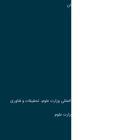
گروه جذب و هدایت استعداد های درخشان
تقویم آموزشی
پیوند ها
وزارت علوم، تحقیقات و فناوری
پرتال دانشجویی صندوق رفاه
جست و جوی کتاب
مرکز مطالعات و همکاری های علمی بین المللی وزارت علوم، تحقیقات و فناوری
سامانه دریافت و پاسخگویی به شکایات وزارت علوم
سامانه سخا وزارت علوم