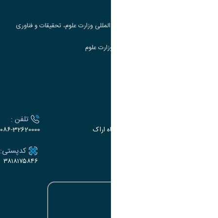
جست و جوی کتاب
مرکز مطالعات و همکاری های علمی بین المللی وزارت علوم، تحقیقات و فناوری
سامانه دریافت و پاسخگویی به شکایات وزارت علوم
سامانه سخا وزارت علوم
ارتباط با دانشگاه
آدرس :
تلفن :
اراک، میدان بسیج، بلوار سردشت، دانشگاه اراک
۰۸۶-32620000
ایمیل:
کدپستی:
۳۸۱۸۱۷۵۸۴۶
e-dabir@araku.ac.ir