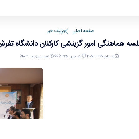
صفحه اصلی
جزئیات خبر
سه هماهنگی امور گزینشی کارکنان دانشگاه تفر
٠٤ مايو ٢٠٢٥ ٠٢:٥٤
کد خبر : 666495
تعداد بازدید : 6103