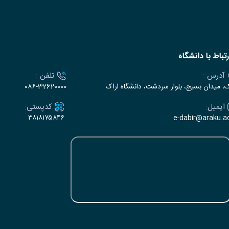
رتباط با دانشگاه
آدرس :
تلفن :
ک، میدان بسیج، بلوار سردشت، دانشگاه اراک
۰۸۶-32620000
ایمیل:
کدپستی:
۳۸۱۸۱۷۵۸۴۶
e-dabir@araku.ac