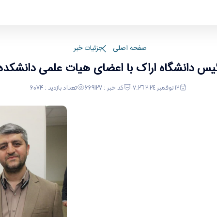
علمی دانشکده فنی و مهندسی
صفحه اصلی
جزئیات خبر
ئیس دانشگاه اراک با اعضای هیات علمی دانشکد
١٢ نوفمبر ٢٠٢٤ ٠٧:٢٦
کد خبر : 669127
تعداد بازدید : 6074