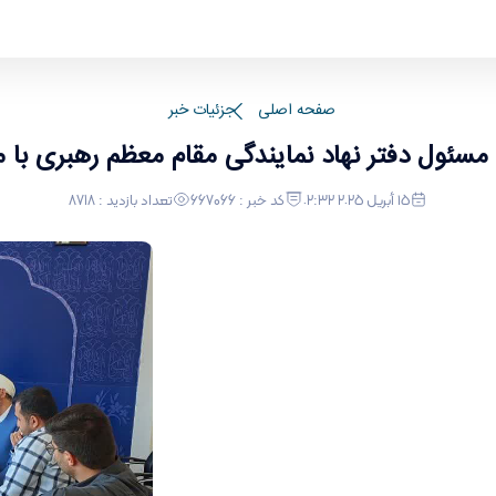
هاد نمایندگی مقام معظم رهبری با محوریت هم‌افزایی 
صفحه اصلی
جزئیات خبر
ا مسئول دفتر نهاد نمایندگی مقام معظم رهبری با 
١٥ أبريل ٢٠٢٥ ٠٢:٣٢
کد خبر : 667066
تعداد بازدید : 8718