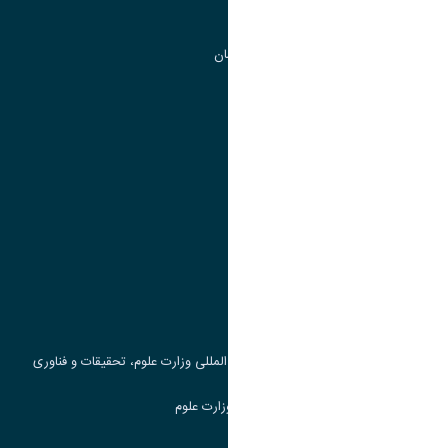
مرکز آموزش های آزاد و تخصصی
گروه جذب و هدایت استعداد های درخشان
تقویم آموزشی
پیوند ها
وزارت علوم، تحقیقات و فناوری
پرتال دانشجویی صندوق رفاه
جست و جوی کتاب
مرکز مطالعات و همکاری های علمی بین المللی وزارت علوم، تحقیقات و فناوری
سامانه دریافت و پاسخگویی به شکایات وزارت علوم